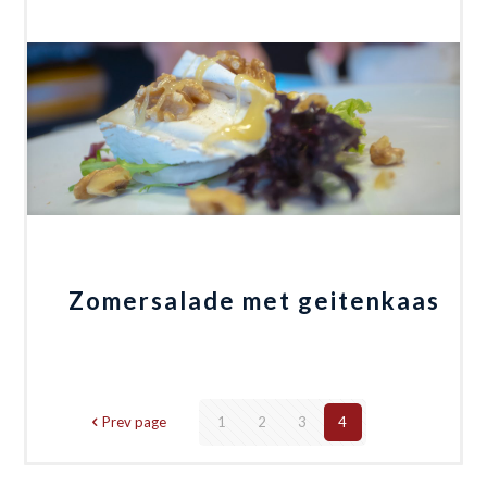
Zomersalade met geitenkaas
Prev page
1
2
3
4