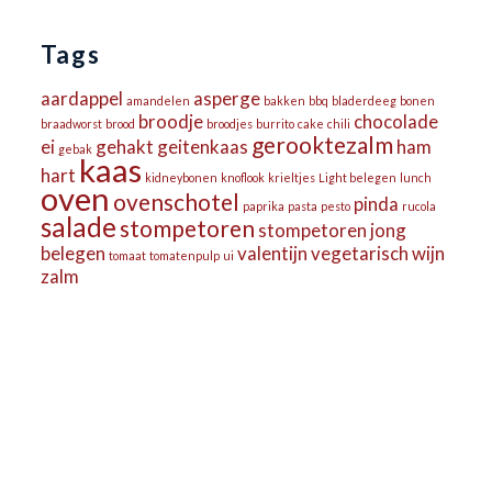
Tags
aardappel
asperge
amandelen
bakken
bbq
bladerdeeg
bonen
broodje
chocolade
braadworst
brood
broodjes
burrito
cake
chili
gerooktezalm
ei
gehakt
geitenkaas
ham
gebak
kaas
hart
kidneybonen
knoflook
krieltjes
Light belegen
lunch
oven
ovenschotel
pinda
paprika
pasta
pesto
rucola
salade
stompetoren
stompetoren jong
belegen
valentijn
vegetarisch
wijn
tomaat
tomatenpulp
ui
zalm